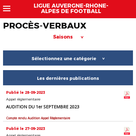
LIGUE AUVERGNE-RHÔNE-
ALPES DE FOOTBALL
PROCÈS-VERBAUX
Saisons
>
Sélectionnez une catégorie
>
Les dernières publications
Publié le 28-09-2023
Appel règlementaire
AUDITION DU 1er SEPTEMBRE 2023
Compte rendu Audition Appel Règlementaire
Publié le 27-09-2023
Appel règlementaire