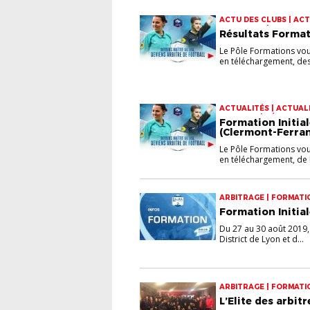
ACTU DES CLUBS | ACT
ARBITRAGE | FORMATI
Résultats Formati
Le Pôle Formations vou
en téléchargement, des 
ACTUALITÉS | ACTUALI
ARBITRES | RÉSULTATS
Formation Initial
(Clermont-Ferrand
Le Pôle Formations vou
en téléchargement, de la
ARBITRAGE | FORMATI
Formation Initial
Du 27 au 30 août 2019, 
District de Lyon et d...
ARBITRAGE | FORMATI
L’Elite des arbit