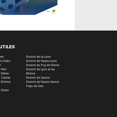
 UTILES
ent
District de la Loire
e Clubs
District de Haute-Loire
t
District du Puy de Dôme
 l’Ain
District de Lyon et du
l’Allier
Rhône
u Cantal
District de Savoie
de Drôme-
District de Haute-Savoie
Pays-de-Gex
 l’Isère