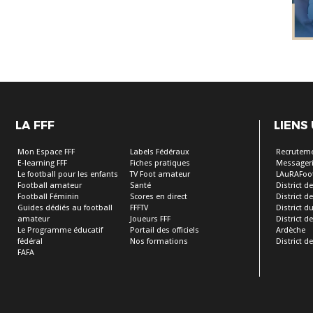
LA FFF
LIENS
Mon Espace FFF
Labels Fédéraux
Recrutem
E-learning FFF
Fiches pratiques
Messageri
Le football pour les enfants
TV Foot amateur
LAuRAFoo
Football amateur
Santé
District de
Football Féminin
Scores en direct
District de 
Guides dédiés au football
FFFTV
District d
amateur
Joueurs FFF
District 
Le Programme éducatif
Portail des officiels
Ardèche
fédéral
Nos formations
District de
FAFA