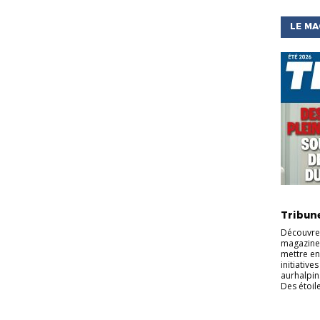
LE MA
ACTU DE
Tribun
Découvrez
magazine 
mettre en
initiative
aurhalpin
Des étoile