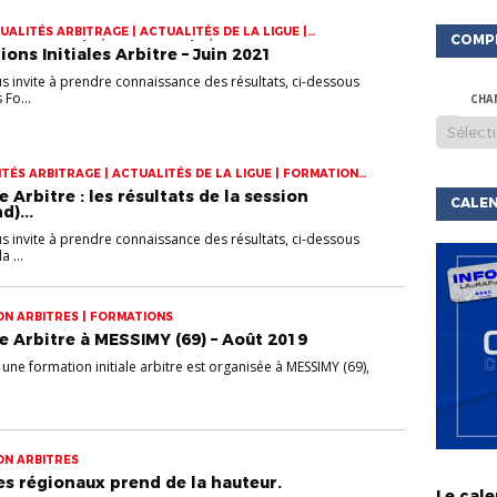
UALITÉS ARBITRAGE | ACTUALITÉS DE LA LIGUE |
COMP
ON ARBITRES | RÉSULTATS FIA | RÉSULTATS FORMATIONS
ons Initiales Arbitre – Juin 2021
s invite à prendre connaissance des résultats, ci-dessous
Fo...
CHA
TÉS ARBITRAGE | ACTUALITÉS DE LA LIGUE | FORMATION
 FIA
e Arbitre : les résultats de la session
CALEN
)...
s invite à prendre connaissance des résultats, ci-dessous
 ...
ON ARBITRES | FORMATIONS
e Arbitre à MESSIMY (69) – Août 2019
une formation initiale arbitre est organisée à MESSIMY (69),
ON ARBITRES
ACTU DE
res régionaux prend de la hauteur.
LIGUE
C
Le cale