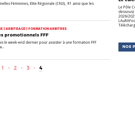
elles Féminines, Elite Régionale (CN3), R1 ainsi que les
Le Pôle C
dessous) 
2026/2027
LAuRAFoot 
Télécharg
E | ARBITRAGE | FORMATION ARBITRES
es promotionnels FFF
nis le week-end dernier pour assister à une formation FFF
...
NOS P
1
-
2
-
3
-
4