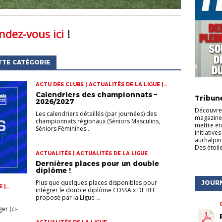
ndez-vous ici
!
TTE CATÉGORIE
ACTU DES CLUBS | ACTUALITÉS DE LA LIGUE |
ACTU DE
CHAMPIONNATS
Calendriers des championnats –
Tribun
2026/2027
Découvrez
Les calendriers détaillés (par journées) des
magazine 
championnats régionaux (Séniors Masculins,
mettre en
Séniors Féminines...
initiative
aurhalpin
Des étoile
ACTUALITÉS | ACTUALITÉS DE LA LIGUE
Dernières places pour un double
diplôme !
Plus que quelques places disponibles pour
JOUR
 |
intégrer le double diplôme CDSSA x DF REF
proposé par la Ligue ...
er (ci-