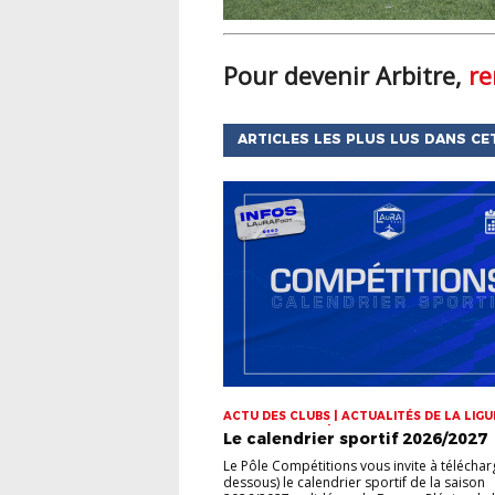
Pour devenir Arbitre,
re
ARTICLES LES PLUS LUS DANS CE
ACTU DES CLUBS | ACTUALITÉS DE LA LIGUE
CHAMPIONNATS | COUPES
Le calendrier sportif 2026/2027
Le Pôle Compétitions vous invite à télécharg
dessous) le calendrier sportif de la saison