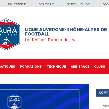
BILLETTERIE
BOUTIQUE
PORTAIL CLUBS
PORT
LIGUE AUVERGNE-RHÔNE-ALPES DE
FOOTBALL
LAuRAFoot, l'amour du jeu
RATIQUES
FORMATIONS
TECHNIQUE
ARBITRAGE
CLUBS
COMP
CHA