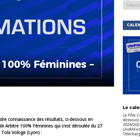
CALEN
A 100% Féminines –
ACTU DE
LIGUE
C
Le cale
Le Pôle C
dessous) 
2026/2027
ale Arbitre 100% Féminines qui s’est déroulée du 27
LAuRAFoot 
 Tola Vologe (Lyon) :
Télécharg