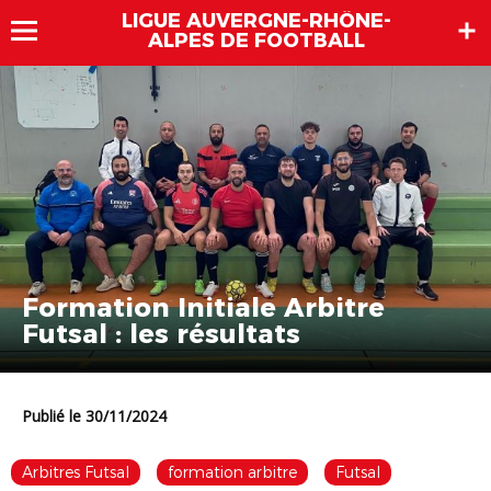
LIGUE AUVERGNE-RHÔNE-
ALPES DE FOOTBALL
Formation Initiale Arbitre
Futsal : les résultats
Publié le 30/11/2024
Arbitres Futsal
formation arbitre
Futsal