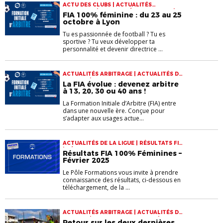
ACTU DES CLUBS | ACTUALITÉS
ARBITRAGE | ACTUALITÉS DE LA LIGUE |
FIA 100% féminine : du 23 au 25
CALENDRIER FIA | FORMATION ARBITRES
octobre à Lyon
Tu es passionnée de football ? Tu es
sportive ? Tu veux développer ta
personnalité et devenir directrice ...
ACTUALITÉS ARBITRAGE | ACTUALITÉS DE
LA LIGUE | FORMATION ARBITRES
La FIA évolue : devenez arbitre
à 13, 20, 30 ou 40 ans !
La Formation Initiale d’Arbitre (FIA) entre
dans une nouvelle ère. Conçue pour
s’adapter aux usages actue...
ACTUALITÉS DE LA LIGUE | RÉSULTATS FIA
| RÉSULTATS FORMATIONS
Résultats FIA 100% Féminines –
Février 2025
Le Pôle Formations vous invite à prendre
connaissance des résultats, ci-dessous en
téléchargement, de la ...
ACTUALITÉS ARBITRAGE | ACTUALITÉS DE
LA LIGUE | FORMATION ARBITRES |
Retour sur les deux dernières