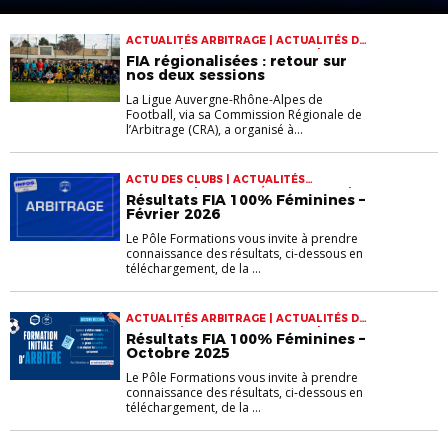
ACTUALITÉS ARBITRAGE | ACTUALITÉS DE
LA LIGUE | FORMATION ARBITRES |
FIA régionalisées : retour sur
RÉSULTATS FIA
nos deux sessions
La Ligue Auvergne-Rhône-Alpes de
Football, via sa Commission Régionale de
l’Arbitrage (CRA), a organisé à...
ACTU DES CLUBS | ACTUALITÉS
ARBITRAGE | ACTUALITÉS DE LA LIGUE |
Résultats FIA 100% Féminines –
FORMATION ARBITRES | RÉSULTATS FIA
Février 2026
Le Pôle Formations vous invite à prendre
connaissance des résultats, ci-dessous en
téléchargement, de la ...
ACTUALITÉS ARBITRAGE | ACTUALITÉS DE
LA LIGUE | FORMATION ARBITRES |
Résultats FIA 100% Féminines –
RÉSULTATS FIA | RÉSULTATS FORMATIONS
Octobre 2025
Le Pôle Formations vous invite à prendre
connaissance des résultats, ci-dessous en
téléchargement, de la ...