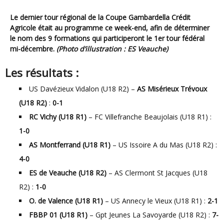
Le dernier tour régional de la Coupe Gambardella Crédit
Agricole était au programme ce week-end, afin de déterminer
le nom des 9 formations qui participeront le 1er tour fédéral
mi-décembre.
(Photo d’illustration : ES Veauche)
Les résultats :
US Davézieux Vidalon (U18 R2) –
AS Misérieux Trévoux
(U18 R2)
:
0-1
RC Vichy (U18 R1)
– FC Villefranche Beaujolais (U18 R1) :
1-0
AS Montferrand (U18 R1)
– US Issoire A du Mas (U18 R2) :
4-0
ES de Veauche (U18 R2)
– AS Clermont St Jacques (U18
R2) :
1-0
O. de Valence (U18 R1)
– US Annecy le Vieux (U18 R1) :
2-1
FBBP 01
(U18 R1)
– Gpt Jeunes La Savoyarde (U18 R2) :
7-