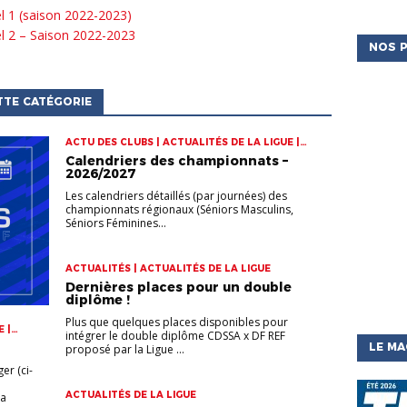
l 1 (saison 2022-2023)
l 2 – Saison 2022-2023
NOS P
TTE CATÉGORIE
ACTU DES CLUBS | ACTUALITÉS DE LA LIGUE |
CHAMPIONNATS
Calendriers des championnats –
2026/2027
Les calendriers détaillés (par journées) des
championnats régionaux (Séniors Masculins,
Séniors Féminines...
ACTUALITÉS | ACTUALITÉS DE LA LIGUE
Dernières places pour un double
diplôme !
Plus que quelques places disponibles pour
 |
intégrer le double diplôme CDSSA x DF REF
LE MA
proposé par la Ligue ...
er (ci-
ACTUALITÉS DE LA LIGUE
la