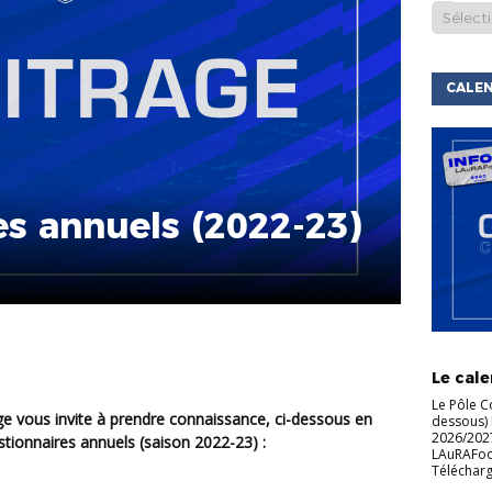
CALEN
s annuels (2022-23)
ACTU DE
LIGUE
C
Le cale
Le Pôle C
dessous) 
2026/2027
tionnaires annuels (saison 2022-23) :
LAuRAFoot 
Télécharg