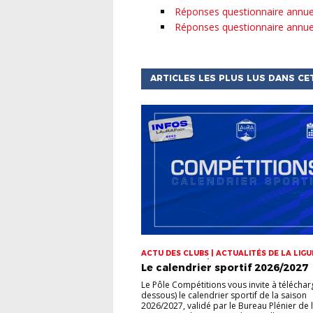
Réponses questionnaire annue
Réponses questionnaire annue
ARTICLES LES PLUS LUS DANS CE
ACTU DES CLUBS | ACTUALITÉS DE LA LIGUE
CHAMPIONNATS | COUPES
Le calendrier sportif 2026/2027
Le Pôle Compétitions vous invite à télécharg
dessous) le calendrier sportif de la saison
2026/2027, validé par le Bureau Plénier de 