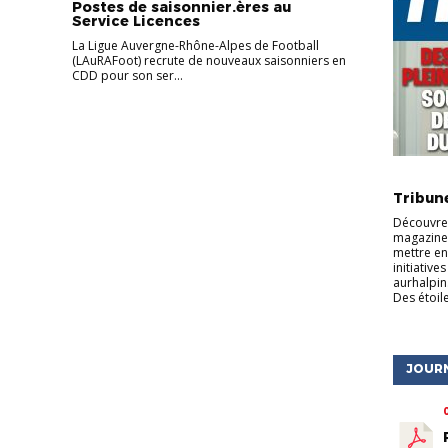
Postes de saisonnier.ères au
Service Licences
La Ligue Auvergne-Rhône-Alpes de Football
(LAuRAFoot) recrute de nouveaux saisonniers en
CDD pour son ser...
ACTU DE
Tribun
Découvrez
magazine 
mettre en
initiative
aurhalpin
Des étoile
JOUR