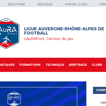
BILLETTERIE
BOUTIQUE
PORTAIL CLUBS
PORT
LIGUE AUVERGNE-RHÔNE-ALPES DE
FOOTBALL
LAuRAFoot, l'amour du jeu
RATIQUES
FORMATIONS
TECHNIQUE
ARBITRAGE
CLUBS
COMP
CHA