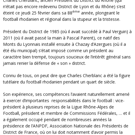
Charles Cherblanc, ancien Président du District du Rhône (qui
n’était pas encore redevenu District de Lyon et du Rhône) s’est
ème
éteint ce jeudi 25 février dans sa 88
année, plongeant le
football rhodanien et régional dans la stupeur et la tristesse.
Président du District de 1985 (où il avait succédé à Paul Verguin) à
2011 (où il avait passé la main à Pascal Parent), ce natif des
Monts du Lyonnais installé ensuite à Chazay d’Azergues (où il a
été élu municipal) s’était imposé comme un président au
caractère bien trempé, toujours soucieux de l’intérêt général sans
jamais renier la défense de « son » district.
Connu de tous, on peut dire que Charles Cherblanc a été la figure
tutélaire du football rhodanien pendant un quart de siècle.
Son expérience, ses compétences l’avaient naturellement amené
à exercer d’importantes responsabilités dans le football : vice-
président à plusieurs reprises de la Ligue Rhône-Alpes de
Football, président et membre de Commissions Fédérales, … et il
a également occupé pendant de nombreuses années la
présidence de l’ANPDF, Association Nationale des Présidents de
District de France, où on lui doit notamment d’avoir permis la