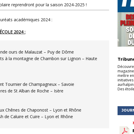
colaire reprendront pour la saison 2024-2025 !
 lauréats académiques 2024 :
’ÉCOLE 2024 :
ande ours de Malauzat – Puy de Dôme
ACTU DE
ants à la montagne de Chambon sur Lignon – Haute
Tribun
Découvrez
magazine 
mettre en
initiative
nt Tournier de Champagneux – Savoie
aurhalpin
Des étoile
ieres de St Alban de Roche – Isère
eux Chênes de Chaponost – Lyon et Rhône
JOUR
ash de Caluire et Cuire – Lyon et Rhône