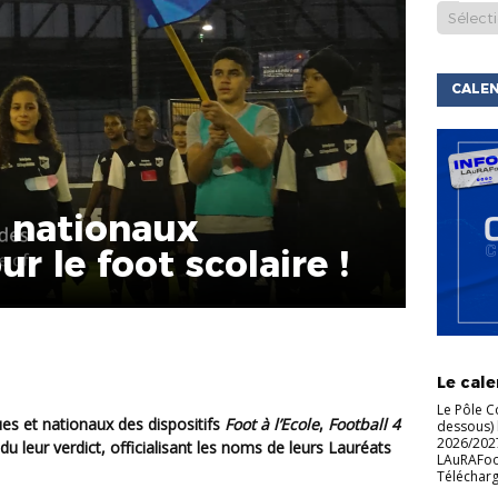
CALEN
s nationaux
r le foot scolaire !
ACTU DE
LIGUE
C
Le cale
Le Pôle C
es et nationaux des dispositifs
Foot à l’Ecole
,
Football 4
dessous) 
2026/2027
du leur verdict, officialisant les noms de leurs Lauréats
LAuRAFoot 
Télécharg