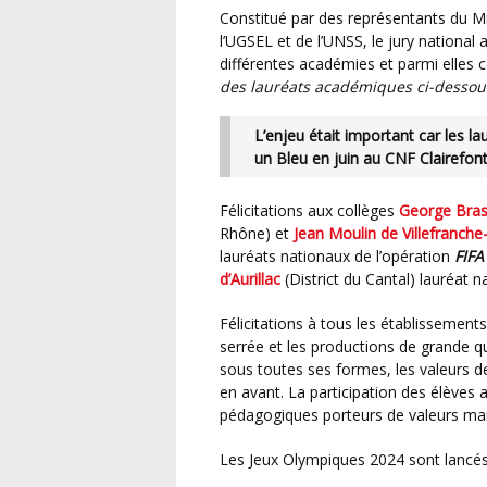
Constitué par des représentants du Ministère de l’Éducation Nationale, de la FFF, de l’USEP, de
l’UGSEL et de l’UNSS, le jury national
différentes académies et parmi elles c
des lauréats académiques ci-dessou
L’enjeu était important car les l
un Bleu
en juin au CNF Clairefon
Félicitations aux collèges
George Bras
Rhône) et
Jean Moulin de Villefranch
lauréats nationaux de l’opération
FIF
d’Aurillac
(District du Cantal) lauréat n
Félicitations à tous les établissements ainsi qu’à leurs enseignants ! La compétition était très
serrée et les productions de grande qua
sous toutes ses formes, les valeurs de
en avant. La participation des élèves 
pédagogiques porteurs de valeurs mai
Les Jeux Olympiques 2024 sont lancés