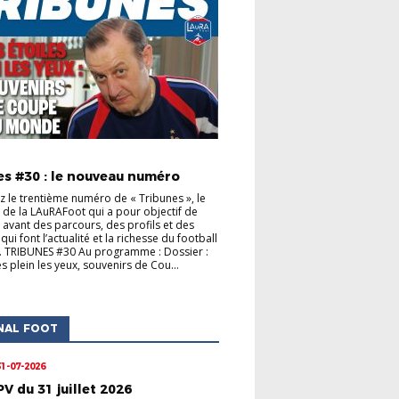
S CLUBS
ACTUALITÉS DE LA LIGUE
es #30 : le nouveau numéro
 le trentième numéro de « Tribunes », le
de la LAuRAFoot qui a pour objectif de
 avant des parcours, des profils et des
s qui font l’actualité et la richesse du football
. TRIBUNES #30 Au programme : Dossier :
s plein les yeux, souvenirs de Cou...
NAL FOOT
31-07-2026
PV du 31 juillet 2026