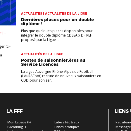
ACTUALITÉS | ACTUALITÉS DE LA LIGUE
Dernières places pour un double
diplôme !
Plus que quelques places disponibles pour
 |
intégrer le double diplôme CDSSA x DF REF
proposé par la Ligue ...
er (ci-
ACTUALITÉS DE LA LIGUE
la
Postes de saisonnier.ères au
Service Licences
La Ligue Auvergne-Rhône-Alpes de Football
(LAuRAFoot) recrute de nouveaux saisonniers en
CDD pour son ser...
LA FFF
LIENS
Mon Espace FFF
Labels Fédéraux
Recrutem
E-learning FFF
Fiches pratiques
Messageri