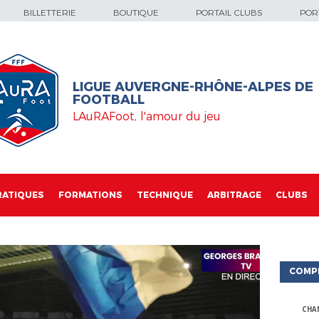
BILLETTERIE
BOUTIQUE
PORTAIL CLUBS
PORT
LIGUE AUVERGNE-RHÔNE-ALPES DE
FOOTBALL
LAuRAFoot, l'amour du jeu
RATIQUES
FORMATIONS
TECHNIQUE
ARBITRAGE
CLUBS
COMP
CHA