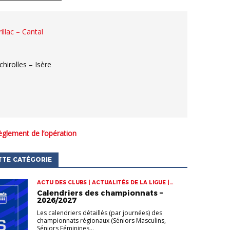
illac – Cantal
irolles – Isère
règlement de l’opération
TTE CATÉGORIE
ACTU DES CLUBS | ACTUALITÉS DE LA LIGUE |
CHAMPIONNATS
Calendriers des championnats –
2026/2027
Les calendriers détaillés (par journées) des
championnats régionaux (Séniors Masculins,
Séniors Féminines...