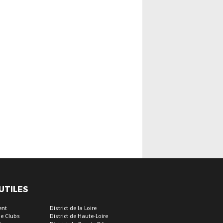
 UTILES
ent
District de la Loire
e Clubs
District de Haute-Loire