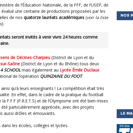
 a évalué une centaine de productions proposées par les
NOS P
elles de nos
quatorze lauréats académiques
(
voir la liste
s
).
auréats seront invités à venir vivre
24 heures comme
taine.
sens de Décines-Charpieu
(District de Lyon et du
e-sur-Saône
(District de Lyon et du Rhône) tous deux
A 4 SCHOOL
mais également au
Lycée Émile Duclaux
ational de l’opération
QUINZAINE DU FOOT
.
lité. En effet, dans le cadre de la pratique du football
 la F.F.F (P.R.E.T.S) et de l’Olympisme ont été bien mises
a été particulièrement appréciée, avec des projets
s aussi drôles et émouvants.
LE MA
 dans les écoles, collèges et lycées.