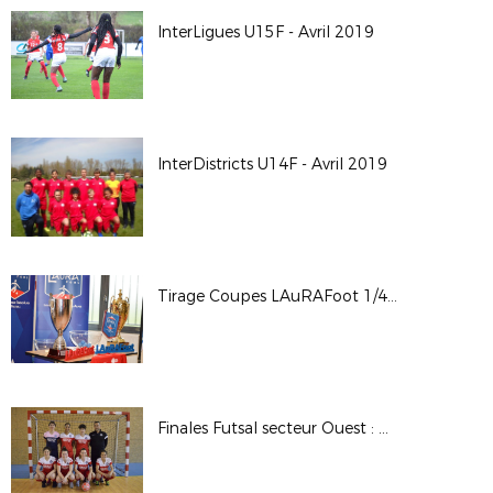
InterLigues U15F - Avril 2019
InterDistricts U14F - Avril 2019
Tirage Coupes LAuRAFoot 1/4 et 1/2 - St Maurice de Beynost
Finales Futsal secteur Ouest : U15F et seniors F