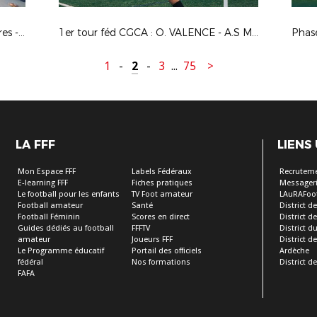
Rassemblements Interdistricts arbitres - Déc. 2025
1er tour féd CGCA : O. VALENCE - A.S MISERIEUX TREVOUX
Phas
1
-
2
-
3
...
75
>
LA FFF
LIENS
Mon Espace FFF
Labels Fédéraux
Recrutem
E-learning FFF
Fiches pratiques
Messageri
Le football pour les enfants
TV Foot amateur
LAuRAFoo
Football amateur
Santé
District de
Football Féminin
Scores en direct
District de 
Guides dédiés au football
FFFTV
District d
amateur
Joueurs FFF
District 
Le Programme éducatif
Portail des officiels
Ardèche
fédéral
Nos formations
District de
FAFA