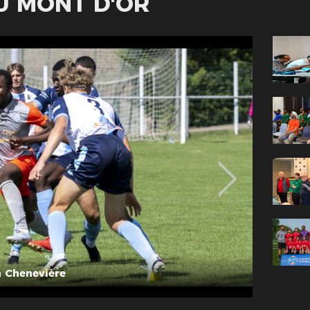
U MONT D'OR
 Chenevière
© Photo