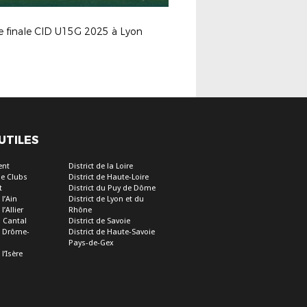
e finale CID U15G 2025 à Lyon
 UTILES
ent
District de la Loire
e Clubs
District de Haute-Loire
t
District du Puy de Dôme
 l’Ain
District de Lyon et du
l’Allier
Rhône
u Cantal
District de Savoie
de Drôme-
District de Haute-Savoie
Pays-de-Gex
 l’Isère