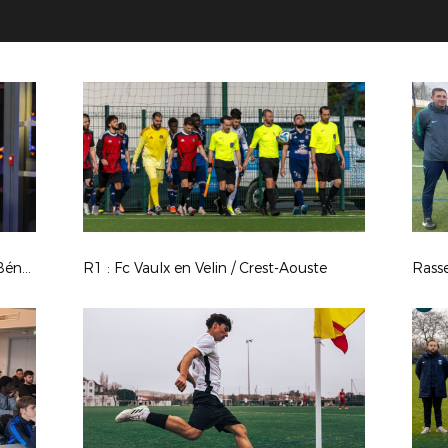
Photos Coupe du Monde - WE des Bénévoles à Clairefontaine - Mars 2026
R1 : Fc Vaulx en Velin / Crest-Aouste