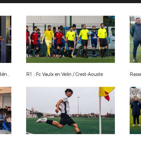
Photos Coupe du Monde - WE des Bénévoles à Clairefontaine - Mars 2026
R1 : Fc Vaulx en Velin / Crest-Aouste