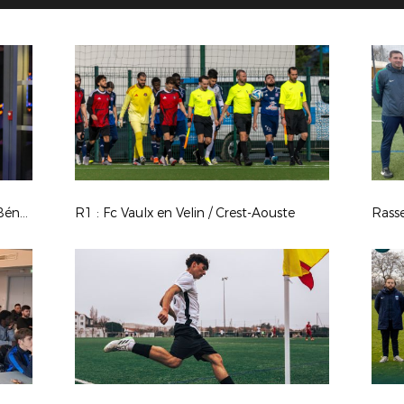
Photos Coupe du Monde - WE des Bénévoles à Clairefontaine - Mars 2026
R1 : Fc Vaulx en Velin / Crest-Aouste