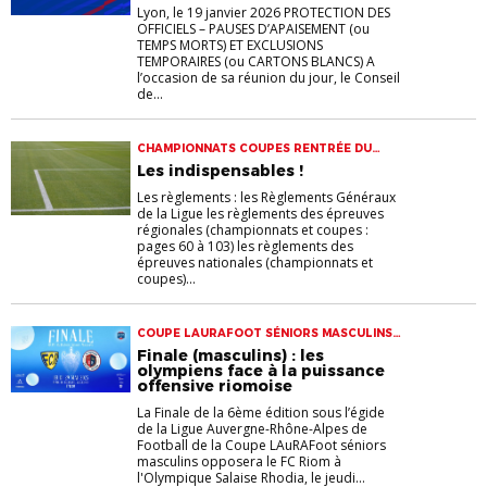
Lyon, le 19 janvier 2026 PROTECTION DES
OFFICIELS – PAUSES D’APAISEMENT (ou
TEMPS MORTS) ET EXCLUSIONS
TEMPORAIRES (ou CARTONS BLANCS) A
l’occasion de sa réunion du jour, le Conseil
de...
CHAMPIONNATS COUPES RENTRÉE DU
FOOT
Les indispensables !
Les règlements : les Règlements Généraux
de la Ligue les règlements des épreuves
régionales (championnats et coupes :
pages 60 à 103) les règlements des
épreuves nationales (championnats et
coupes)...
COUPE LAURAFOOT SÉNIORS MASCULINS
COUPES
Finale (masculins) : les
olympiens face à la puissance
offensive riomoise
La Finale de la 6ème édition sous l’égide
de la Ligue Auvergne-Rhône-Alpes de
Football de la Coupe LAuRAFoot séniors
masculins opposera le FC Riom à
l'Olympique Salaise Rhodia, le jeudi...