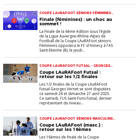
COUPE LAURAFOOT SÉNIORS FÉMININES
COUPES
Finale (féminines) : un choc au
sommet !
La Finale de la 6ème édition sous l’égide
de la Ligue Auvergne-Rhône-Alpes de
Football de la Coupe LAuRAFoot séniors
Féminines opposera le FC d'Annecy à l'AS
Saint-Etienne (B), le jeudi...
COUPE LAURAFOOT FUTSAL - GEORGES
VERNET COUPES
Coupe LAuRAFoot Futsal :
retour sur les 1/2 finales
Les 1/2 finales de la Coupe LAuRAFoot
Futsal Georges Vernet se sont disputées
ce samedi 26 et dimanche 27 avril 2025.
Ce samedi, l'US Saint-Fons Futsal, dernier
représentant du niveau...
COUPE LAURAFOOT SÉNIORS MASCULINS
COUPES
Coupe LAuRAFoot (masc.) :
retour sur les 16èmes
Les 16èmes de finale de la Coupe