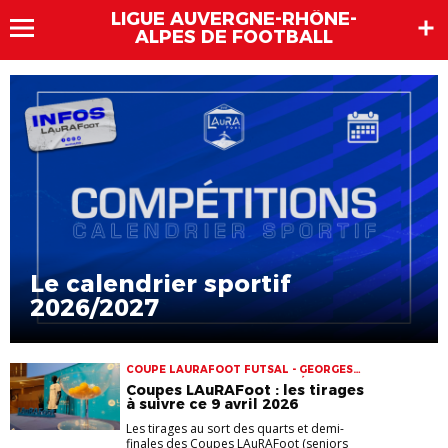
LIGUE AUVERGNE-RHÔNE-
ALPES DE FOOTBALL
Le calendrier sportif
2026/2027
COUPE LAURAFOOT FUTSAL - GEORGES
VERNET COUPE LAURAFOOT SÉNIORS
Coupes LAuRAFoot : les tirages
FÉMININES COUPE LAURAFOOT SÉNIORS
à suivre ce 9 avril 2026
MASCULINS COUPES
Les tirages au sort des quarts et demi-
finales des Coupes LAuRAFoot (seniors