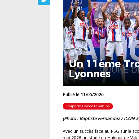
Un 11ème Tro
Lyonnes
Publié le 11/05/2026
Coupe de France Féminine
(photo : Baptiste Fernandez / ICON S
Avec un succès face au PSG sur le score de 4 buts à 1, l’OL Lyonnes s’offre ce dimanche 10
mai 2026 au stade du Hainaut de Val