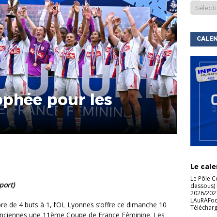
CALEN
phée pour les
ACTU DE
LIGUE
C
Le cale
Le Pôle C
port)
dessous) 
2026/2027
LAuRAFoot 
Télécharg
enciennes une 11ème Coupe de France Féminine. Les