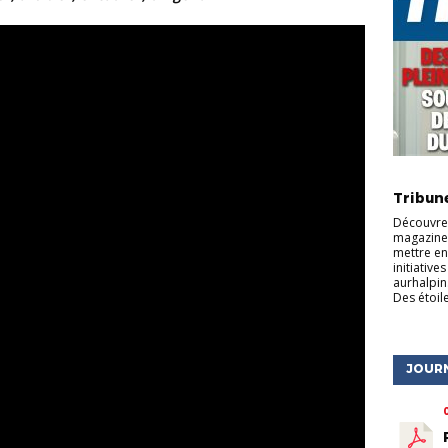
ACTU DE
Tribun
Découvrez
magazine 
mettre en
initiative
aurhalpin
Des étoile
JOUR