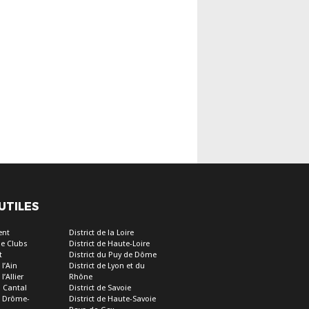
 UTILES
ent
District de la Loire
e Clubs
District de Haute-Loire
t
District du Puy de Dôme
 l’Ain
District de Lyon et du
l’Allier
Rhône
u Cantal
District de Savoie
de Drôme-
District de Haute-Savoie