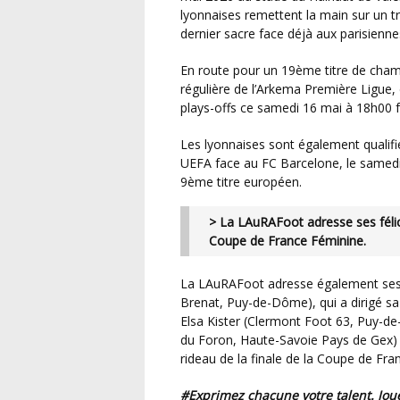
lyonnaises remettent la main sur un t
dernier sacre face déjà aux parisienne
En route pour un 19ème titre de champion de France, l’OL Lyonnes, vainqueur de la phase
régulière de l’Arkema Première Ligue
plays-offs ce samedi 16 mai à 18h00
Les lyonnaises sont également qualifiées pour la finale de la Ligue des Champions Féminine
UEFA face au FC Barcelone, le samedi
9ème titre européen.
> La LAuRAFoot adresse ses félicitations à l’OL Lyonnes pour ce 11ème titre en
Coupe de France Féminine.
La LAuRAFoot adresse également ses félicitations à Elisa Daupeux (FC Sauxillanges St Babel
Brenat, Puy-de-Dôme), qui a dirigé sa
Elsa Kister (Clermont Foot 63, Puy-de-
du Foron, Haute-Savoie Pays de Gex) d
rideau de la finale de la Coupe de Franc
#Exprimez chacune votre talent. Jou