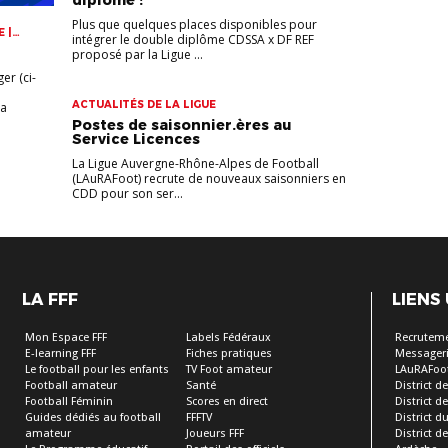
diplôme !
Plus que quelques places disponibles pour
 |
intégrer le double diplôme CDSSA x DF REF
proposé par la Ligue ...
er (ci-
ACTUALITÉS DE LA LIGUE
la
Postes de saisonnier.ères au
Service Licences
La Ligue Auvergne-Rhône-Alpes de Football
(LAuRAFoot) recrute de nouveaux saisonniers en
CDD pour son ser...
LA FFF
LIENS
Mon Espace FFF
Labels Fédéraux
Recrutem
E-learning FFF
Fiches pratiques
Messageri
Le football pour les enfants
TV Foot amateur
LAuRAFoo
Football amateur
Santé
District de
Football Féminin
Scores en direct
District de 
Guides dédiés au football
FFFTV
District d
amateur
Joueurs FFF
District 