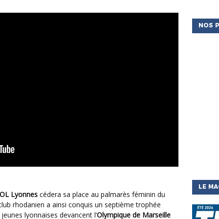
NOS P
LE MA
OL Lyonnes
cédera sa place au palmarès féminin du
 club rhodanien a ainsi conquis un septième trophée
s jeunes lyonnaises devancent l’
Olympique de Marseille