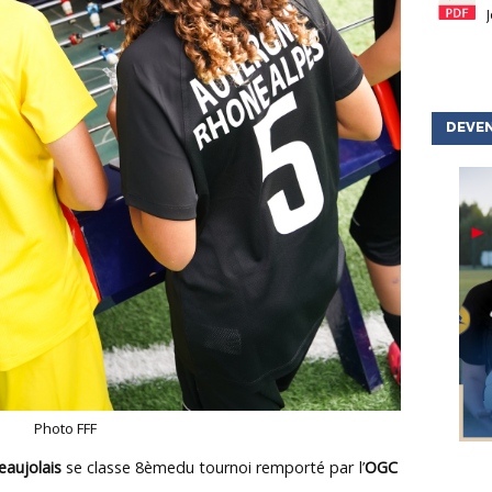
DEVEN
Photo FFF
eaujolais
se classe 8èmedu tournoi remporté
par l’
OGC