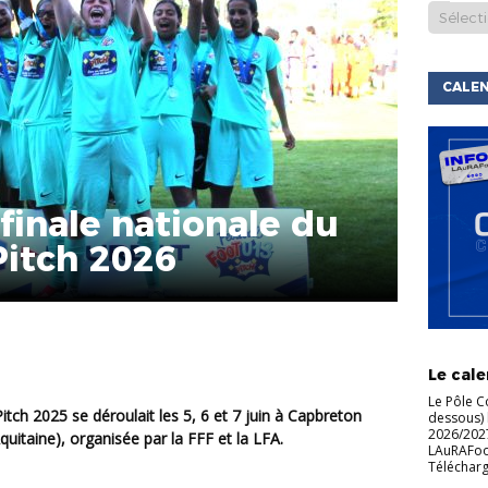
CALEN
 finale nationale du
Pitch 2026
ACTU DE
LIGUE
C
Le cale
Le Pôle C
dessous) 
2026/2027
quitaine), organisée par la FFF et la LFA.
LAuRAFoot 
Télécharg