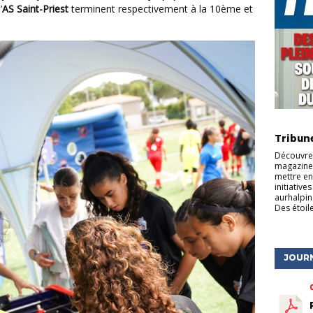
’
AS Saint-Priest
terminent respectivement à la 10ème et
ACTU DE
Tribun
Découvrez
magazine 
mettre en
initiative
aurhalpin
Des étoile
JOUR