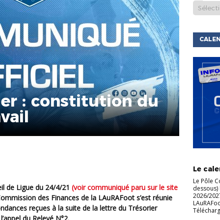
CALEN
ier : constitution du
vail
ACTU DE
LIGUE
C
Le cale
Le Pôle C
il de Ligue du 24/4/21
(voir communiqué paru sur le site
dessous) 
2026/2027
 Commission des Finances de la LAuRAFoot s’est réunie
LAuRAFoot 
dances reçues à la suite de la lettre du Trésorier
Télécharg
l’appel du Relevé N°2.