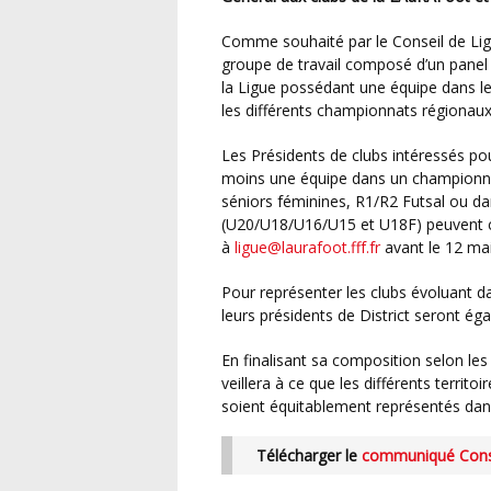
Comme souhaité par le Conseil de Ligue, elle a entre autres décidé de la constitution d’un
groupe de travail composé d’un panel 
la Ligue possédant une équipe dans 
les différents championnats régionaux
Les Présidents de clubs intéressés pour participer à ce groupe de travail et qui comptent au
moins une équipe dans un championna
séniors féminines, R1/R2 Futsal ou da
(U20/U18/U16/U15 et U18F) peuvent c
à
ligue@laurafoot.fff.fr
avant le 12 mai
Pour représenter les clubs évoluant dans les championnats de District, il est ici rappelé que
leurs présidents de District seront ég
En finalisant sa composition selon les candidatures reçues, la Commission des Finances
veillera à ce que les différents territo
soient équitablement représentés dans c
Télécharger le
communiqué Consei