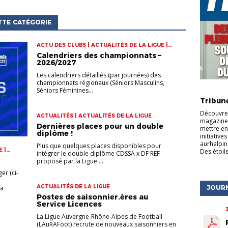
TTE CATÉGORIE
ACTU DES CLUBS | ACTUALITÉS DE LA LIGUE |
CHAMPIONNATS
Calendriers des championnats –
2026/2027
Les calendriers détaillés (par journées) des
championnats régionaux (Séniors Masculins,
ACTU DE
Séniors Féminines...
Tribun
Découvrez
ACTUALITÉS | ACTUALITÉS DE LA LIGUE
magazine 
Dernières places pour un double
mettre en
diplôme !
initiative
aurhalpin
Plus que quelques places disponibles pour
 |
Des étoile
intégrer le double diplôme CDSSA x DF REF
proposé par la Ligue ...
er (ci-
ACTUALITÉS DE LA LIGUE
la
JOUR
Postes de saisonnier.ères au
Service Licences
La Ligue Auvergne-Rhône-Alpes de Football
(LAuRAFoot) recrute de nouveaux saisonniers en