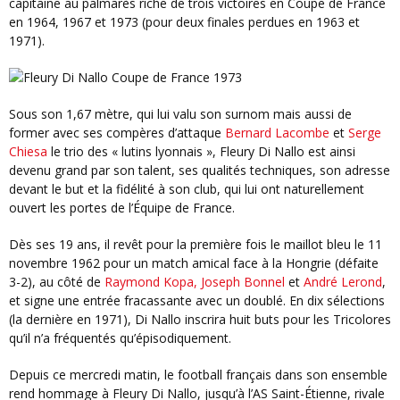
capitaine au palmarès riche de trois victoires en Coupe de France
en 1964, 1967 et 1973 (pour deux finales perdues en 1963 et
1971).
Sous son 1,67 mètre, qui lui valu son surnom mais aussi de
former avec ses compères d’attaque
Bernard Lacombe
et
Serge
Chiesa
le trio des « lutins lyonnais », Fleury Di Nallo est ainsi
devenu grand par son talent, ses qualités techniques, son adresse
devant le but et la fidélité à son club, qui lui ont naturellement
ouvert les portes de l’Équipe de France.
Dès ses 19 ans, il revêt pour la première fois le maillot bleu le 11
novembre 1962 pour un match amical face à la Hongrie (défaite
3-2), au côté de
Raymond Kopa,
Joseph Bonnel
et
André Lerond
,
et signe une entrée fracassante avec un doublé. En dix sélections
(la dernière en 1971), Di Nallo inscrira huit buts pour les Tricolores
qu’il n’a fréquentés qu’épisodiquement.
Depuis ce mercredi matin, le football français dans son ensemble
rend hommage à Fleury Di Nallo, jusqu’à l’AS Saint-Étienne, rivale