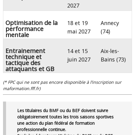
2027
Optimisation de la
18 et 19
Annecy
performance
mai 2027
(74)
mentale
Entrainement
14 et 15
Aix-les-
technique et
juin 2027
Bains (73)
tactique des
attaquants et GB
(* FPC qui ne sont pas encore disponible à l’inscription sur
maformation.fff.fr)
Les titulaires du
BMF
ou du
BEF
doivent suivre
obligatoirement toutes les trois saisons sportives
une action du plan fédéral de formation
professionnelle continue.