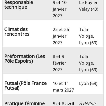
Responsable
9 et 10
Le Puy en
technique
janvier
Velay (43)
2027
Climat des
25 et 26
Tola
rencontres
janvier
Vologe,
2027
Lyon (69)
Préformation (Les
8 et 9
Tola
Pôle Espoirs)
février
Vologe,
2027
Lyon (69)
Futsal (Pôle France
10 et 11
Lyon (69)
Futsal)
mars 2027
Pratique féminine
5 et 6 avril
À définir