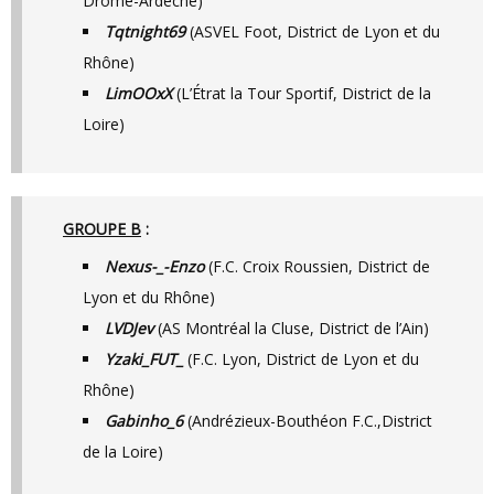
Drôme-Ardèche)
Tqtnight69
(ASVEL Foot, District de Lyon et du
Rhône)
LimOOxX
(L’Étrat la Tour Sportif, District de la
Loire)
GROUPE B
:
Nexus-_-Enzo
(F.C. Croix Roussien, District de
Lyon et du Rhône)
LVDJev
(AS Montréal la Cluse, District de l’Ain)
Yzaki_FUT_
(F.C. Lyon, District de Lyon et du
Rhône)
Gabinho_6
(Andrézieux-Bouthéon F.C.,District
de la Loire)