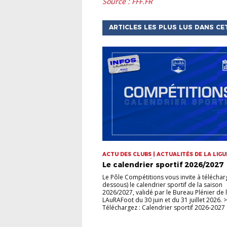
source : FFF.FR
ARTICLES LES PLUS LUS DANS CE
ACTU DES CLUBS | ACTUALITÉS DE LA LIGUE
CHAMPIONNATS | COUPES
Le calendrier sportif 2026/2027
Le Pôle Compétitions vous invite à télécharg
dessous) le calendrier sportif de la saison
2026/2027, validé par le Bureau Plénier de 
LAuRAFoot du 30 juin et du 31 juillet 2026. >
Téléchargez : Calendrier sportif 2026-2027