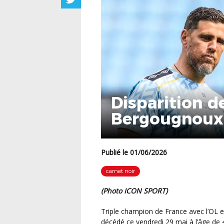
Disparition d
Bergougnoux
Publié le 01/06/2026
carnet noir
(photo ICON SPORT)
Triple champion de France avec l’OL et ancien international espoirs, Bryan Bergougnoux est
décédé ce vendredi 29 mai à l’âge de 