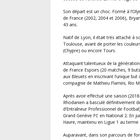
Son départ est un choc. Formé à l’Olympique Lyonnais, où il a glané trois titres de champion
de France (2002, 2004 et 2006), Brya
43 ans.
Natif de Lyon, il était très attaché à son club formateur, qu’il avait quitté en 2005 pour
Toulouse, avant de porter les couleur
(Chypre) ou encore Tours.
Attaquant talentueux de la génération 1983, Bergougnoux s’était ouvert les portes de l’Équipe
de France Espoirs (20 matches, 9 buts).
aux Bleuets en inscrivant l’unique but d
compagnie de Mathieu Flamini, Rio M
Après avoir effectué une saison (2018-2019) comme entraîneur-joueur au Thonon Évian FC, le
Rhodanien a basculé définitivement de
d’Entraîneur Professionnel de Footba
Grand Genève FC en National 2. En juin
Havre, maintenu en Ligue 1 au terme d
Auparavant, dans son parcours de formation au métier d’entraîneur, Bryan Bergougnoux est