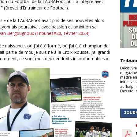
tion du Football de la LAuRAFoot où il a intégré avec
(Brevet d’Entraîneur de Football).
 Lyonnais poursuivait avec passion et ambition sa
ryan Bergougnoux (Tribunes#20, Février 2024)
 de naissance, où j’ai été formé, où j’ai été champion de
fait partie de moi. Je suis né à la Croix-Rousse, j’ai grandi
ACTU DE
idemment, ce sont mes deux endroits incontournables ».
Tribun
Découvrez
magazine 
mettre en
initiative
aurhalpin
Des étoile
JOUR