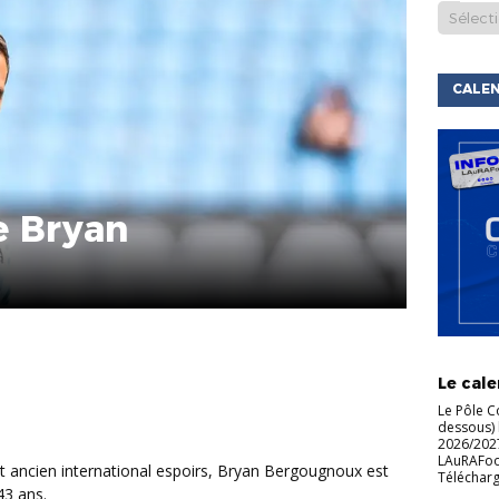
CALEN
e Bryan
ACTU DE
LIGUE
C
Le cale
Le Pôle C
dessous) 
2026/2027
LAuRAFoot 
Télécharg
43 ans.