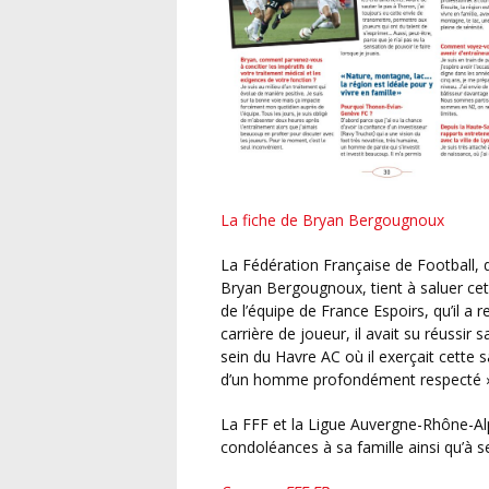
La fiche de Bryan Bergougnoux
La Fédération Française de Football, qui a appris « avec une profonde tristesse le décès de
Bryan Bergougnoux, tient à saluer cet 
de l’équipe de France Espoirs, qu’il 
carrière de joueur, il avait su réuss
sein du Havre AC où il exerçait cette 
d’un homme profondément respecté »
La FFF et la Ligue Auvergne-Rhône-Alpes de Football adressent leurs plus sincères
condoléances à sa famille ainsi qu’à s