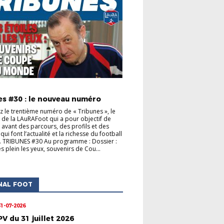
S CLUBS
ACTUALITÉS DE LA LIGUE
es #30 : le nouveau numéro
 le trentième numéro de « Tribunes », le
de la LAuRAFoot qui a pour objectif de
 avant des parcours, des profils et des
s qui font l’actualité et la richesse du football
. TRIBUNES #30 Au programme : Dossier :
s plein les yeux, souvenirs de Cou...
NAL FOOT
31-07-2026
PV du 31 juillet 2026