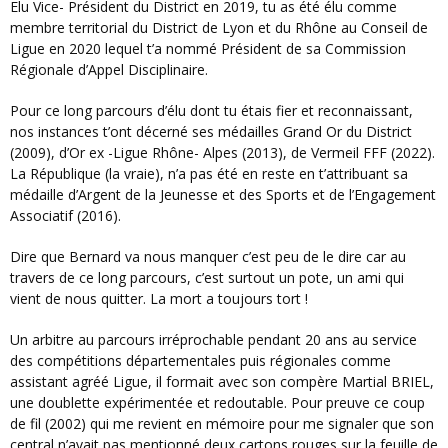
Elu Vice- Président du District en 2019, tu as été élu comme
membre territorial du District de Lyon et du Rhône au Conseil de
Ligue en 2020 lequel t’a nommé Président de sa Commission
Régionale d’Appel Disciplinaire.
Pour ce long parcours d’élu dont tu étais fier et reconnaissant,
nos instances t’ont décerné ses médailles Grand Or du District
(2009), d’Or ex -Ligue Rhône- Alpes (2013), de Vermeil FFF (2022).
La République (la vraie), n’a pas été en reste en t’attribuant sa
médaille d’Argent de la Jeunesse et des Sports et de l’Engagement
Associatif (2016).
Dire que Bernard va nous manquer c’est peu de le dire car au
travers de ce long parcours, c’est surtout un pote, un ami qui
vient de nous quitter. La mort a toujours tort !
Un arbitre au parcours irréprochable pendant 20 ans au service
des compétitions départementales puis régionales comme
assistant agréé Ligue, il formait avec son compère Martial BRIEL,
une doublette expérimentée et redoutable. Pour preuve ce coup
de fil (2002) qui me revient en mémoire pour me signaler que son
central n’avait pas mentionné deux cartons rouges sur la feuille de