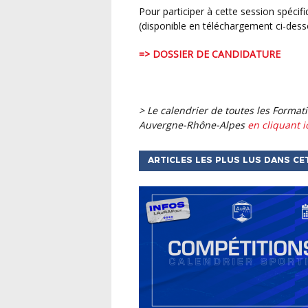
Pour participer à cette session spécifique futsal, nous vous invitons à compléter le dossier
(disponible en téléchargement ci-desso
=> DOSSIER DE CANDIDATURE
> Le calendrier de toutes les Formations Initiales d’Arbitres sur le territoire de la Ligue
Auvergne-Rhône-Alpes
en cliquant i
ARTICLES LES PLUS LUS DANS CE