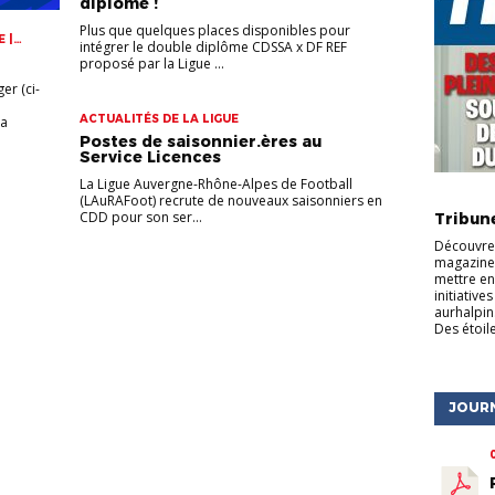
diplôme !
Plus que quelques places disponibles pour
 |
intégrer le double diplôme CDSSA x DF REF
proposé par la Ligue ...
er (ci-
ACTUALITÉS DE LA LIGUE
la
Postes de saisonnier.ères au
Service Licences
La Ligue Auvergne-Rhône-Alpes de Football
ACTU DE
(LAuRAFoot) recrute de nouveaux saisonniers en
CDD pour son ser...
Tribun
Découvrez
magazine 
mettre en
initiative
aurhalpin
Des étoile
JOUR