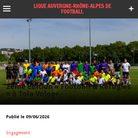
LIGUE AUVERGNE-RHÔNE-ALPES DE
FOOTBALL
2ème Edition « Football & Réfugiés
» à Tola Vologe
Publié le 09/06/2026
Engagement