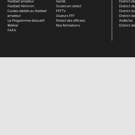
Football amateur
Santé
District de
Football Féminin
Scores en direct
District de
Guides dédiés au football
FFFTV
District d
amateur
Joueurs FFF
District 
Le Programme éducatif
Portail des officiels
Ardèche
fédéral
Nos formations
District de
FAFA