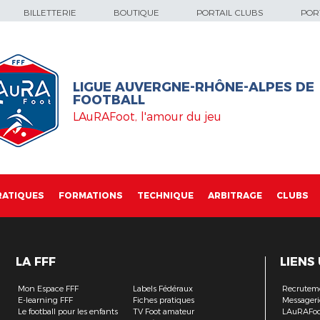
BILLETTERIE
BOUTIQUE
PORTAIL CLUBS
PORT
LIGUE AUVERGNE-RHÔNE-ALPES DE
FOOTBALL
LAuRAFoot, l'amour du jeu
RATIQUES
FORMATIONS
TECHNIQUE
ARBITRAGE
CLUBS
LA FFF
LIENS
Mon Espace FFF
Labels Fédéraux
Recrutem
E-learning FFF
Fiches pratiques
Messageri
Le football pour les enfants
TV Foot amateur
LAuRAFoo