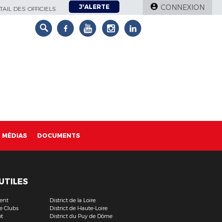
J'ALERTE
CONNEXION
AIL DES OFFICIELS
MÉDIAS
DOCUMENTS
 UTILES
ent
District de la Loire
e Clubs
District de Haute-Loire
t
District du Puy de Dôme