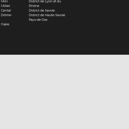
 l’Ain
District de Lyon et du
 l’Allier
Rhône
u Cantal
District de Savoie
de Drôme-
District de Haute-Savoie
Pays-de-Gex
 l’Isère