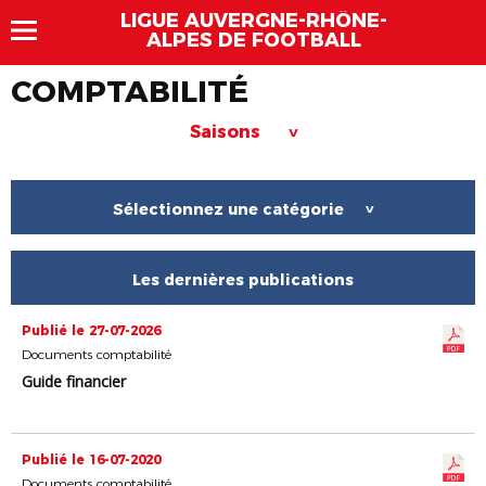
LIGUE AUVERGNE-RHÔNE-
ALPES DE FOOTBALL
COMPTABILITÉ
Saisons
>
Sélectionnez une catégorie
>
Les dernières publications
Publié le 27-07-2026
Documents comptabilité
Guide financier
Publié le 16-07-2020
Documents comptabilité