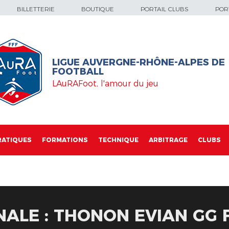
BILLETTERIE
BOUTIQUE
PORTAIL CLUBS
PORT
LIGUE AUVERGNE-RHÔNE-ALPES DE
FOOTBALL
LAuRAFoot, l'amour du jeu
RATIQUES
FORMATIONS
TECHNIQUE
ARBITRAGE
CLUBS
NALE : THONON EVIAN GG F