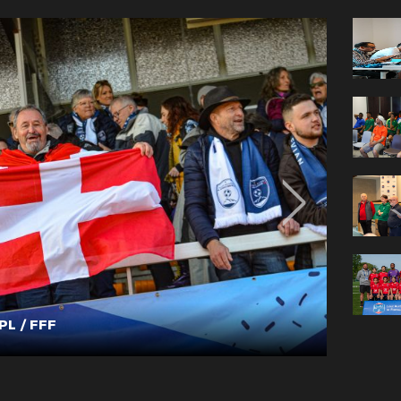
PL / FFF
Photo :