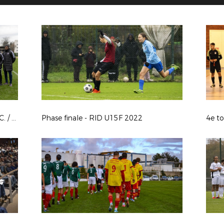
1er tour fédéral CGCA : Vénissieux F.C. / A.S. Monaco
Phase finale - RID U15F 2022