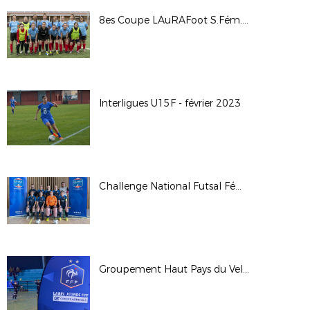
8es Coupe LAuRAFoot S.Fém. - AS Saint Martin en Haut - Sud Lyonnais 2013
Interligues U15F - février 2023
Challenge National Futsal Féminin - Finale Régionale 2023
Groupement Haut Pays du Velay : remise régionale du label jeunes FFF Crédit Agricole