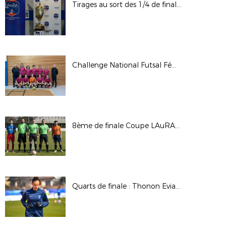
Tirages au sort des 1/4 de finale des Coupes LAuRAFoot : mardi 21 mars 2023 à Péronnas
Challenge National Futsal Féminin : 12 mars 2023
8ème de finale Coupe LAuRAFoot (seniors masculins) : US Feurs (B) / AS Savigneux Montbrison
Quarts de finale : Thonon Evian GG FC / OM