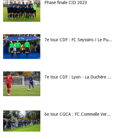
Phase finale CID 2023
7e tour CDF : FC Seyssins / Le Puy F. 43 Auv.
7e tour CDF : Lyon - La Duchère / SC Bastia
6e tour CGCA : FC Commelle Vernay / EF Chataigneraie Veinazès