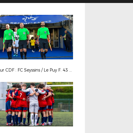
7e tour CDF : FC Seyssins / Le Puy F. 43 Auv.