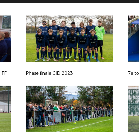
Visite Philippe Diallo, Président de la FFF et de Pascal Parent, Président de la LAuRAFoot, membre du COMEX au Collège de la Clavelière (Oullins)
Phase finale CID 2023