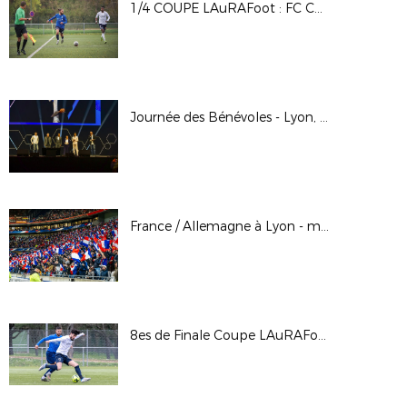
1/4 COUPE LAuRAFoot : FC Chaponnay Marennes / AS Domérat
Journée des Bénévoles - Lyon, le 23 mars 2024
France / Allemagne à Lyon - mars 2024
8es de Finale Coupe LAuRAFoot : FC Domtac / Moulins Yzeure Foot 2