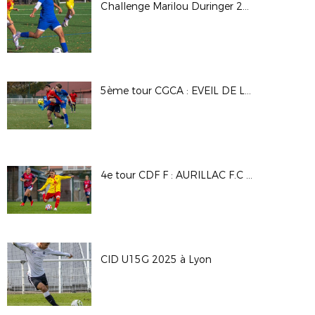
Challenge Marilou Duringer 25/26
5ème tour CGCA : EVEIL DE LYON - DAVEZIEUX VIDALON
4e tour CDF F : AURILLAC F.C - A.S SAINT PRIEST
CID U15G 2025 à Lyon