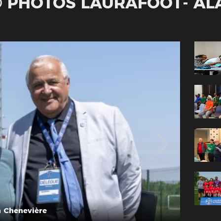
 © PHOTOS LAURAFOOT- AL
 Chenevière