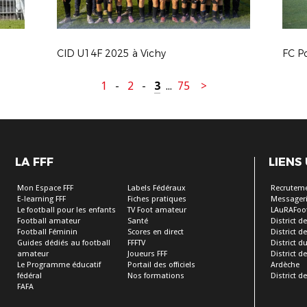
CID U14F 2025 à Vichy
1
-
2
-
3
...
75
>
LA FFF
LIENS
Mon Espace FFF
Labels Fédéraux
Recrutem
E-learning FFF
Fiches pratiques
Messageri
Le football pour les enfants
TV Foot amateur
LAuRAFoo
Football amateur
Santé
District de
Football Féminin
Scores en direct
District de 
Guides dédiés au football
FFFTV
District d
amateur
Joueurs FFF
District 
Le Programme éducatif
Portail des officiels
Ardèche
fédéral
Nos formations
District de
FAFA