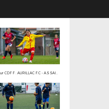
4e tour CDF F : AURILLAC F.C - A.S SAINT PRIEST