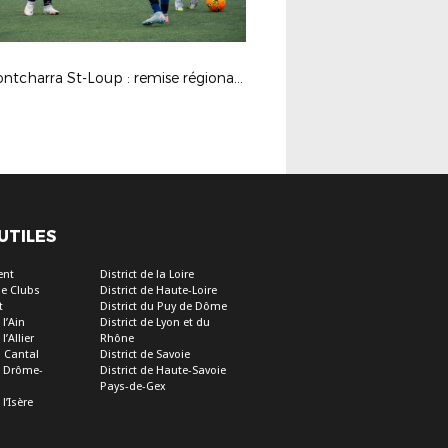
FC Pontcharra St-Loup : remise régionale des labels 2025
 UTILES
ent
District de la Loire
e Clubs
District de Haute-Loire
t
District du Puy de Dôme
 l’Ain
District de Lyon et du
l’Allier
Rhône
u Cantal
District de Savoie
de Drôme-
District de Haute-Savoie
Pays-de-Gex
 l’Isère