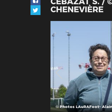
CÉBAZAT S. /
CHENEVIÈRE
© Photos LAuRAFoot- Alain