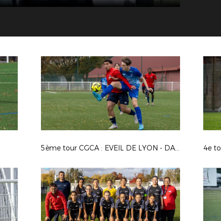
5ème tour CGCA : EVEIL DE LYON - DAVEZIEUX VIDALON