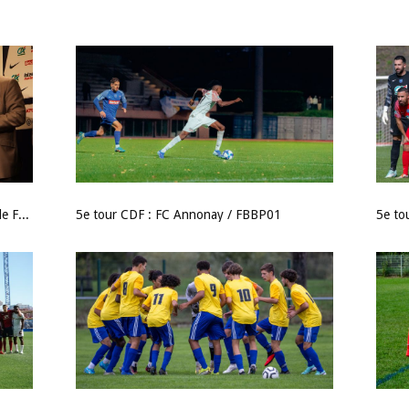
Tirage au sort du 6ème tour de Coupe de France - 24/25
5e tour CDF : FC Annonay / FBBP01