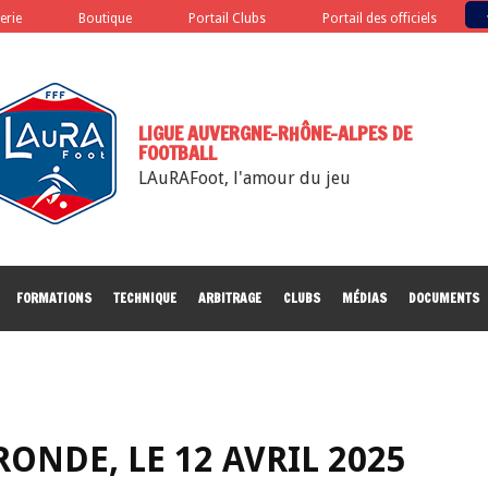
terie
Boutique
Portail Clubs
Portail des officiels
LIGUE AUVERGNE-RHÔNE-ALPES DE
FOOTBALL
LAuRAFoot, l'amour du jeu
FORMATIONS
TECHNIQUE
ARBITRAGE
CLUBS
MÉDIAS
DOCUMENTS
RONDE, LE 12 AVRIL 2025