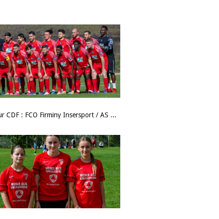
5e tour CDF : FCO Firminy Insersport / AS Misérieux Trévoux