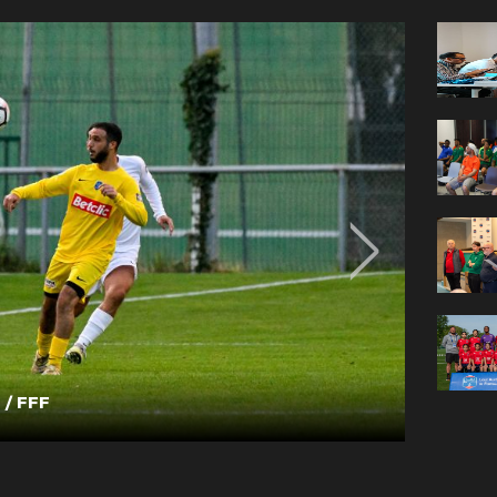
 / FFF
Photo J