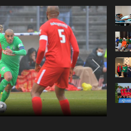
FF
Sulyvan