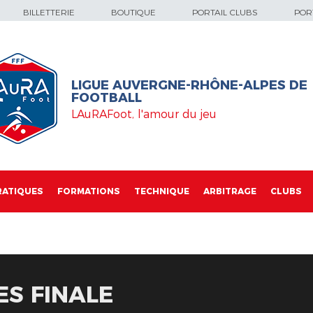
BILLETTERIE
BOUTIQUE
PORTAIL CLUBS
PORT
LIGUE AUVERGNE-RHÔNE-ALPES DE
FOOTBALL
LAuRAFoot, l'amour du jeu
RATIQUES
FORMATIONS
TECHNIQUE
ARBITRAGE
CLUBS
2ES FINALE