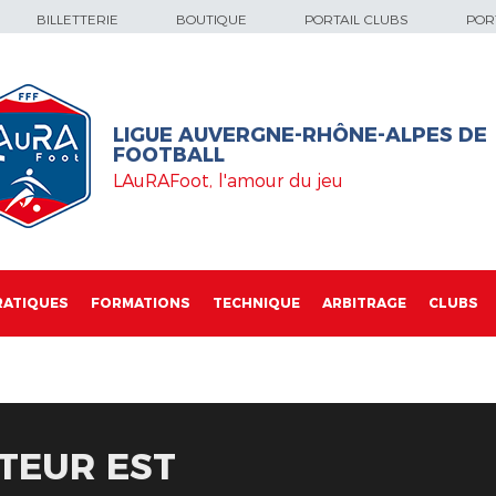
BILLETTERIE
BOUTIQUE
PORTAIL CLUBS
PORT
LIGUE AUVERGNE-RHÔNE-ALPES DE
FOOTBALL
LAuRAFoot, l'amour du jeu
RATIQUES
FORMATIONS
TECHNIQUE
ARBITRAGE
CLUBS
CTEUR EST