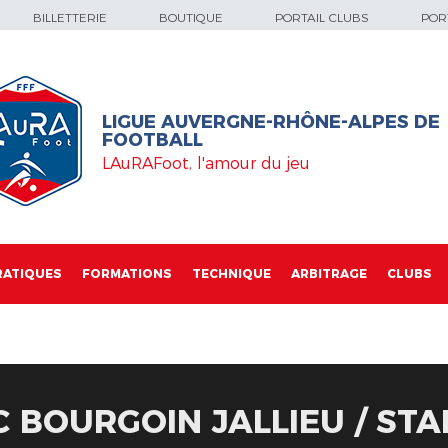
BILLETTERIE
BOUTIQUE
PORTAIL CLUBS
PORT
LIGUE AUVERGNE-RHÔNE-ALPES DE
FOOTBALL
LAuRAFoot, l'amour du jeu
RATIQUES
FORMATIONS
TECHNIQUE
ARBITRAGE
CLUBS
C BOURGOIN JALLIEU / ST