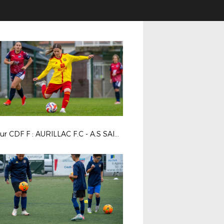
4e tour CDF F : AURILLAC F.C - A.S SAINT PRIEST