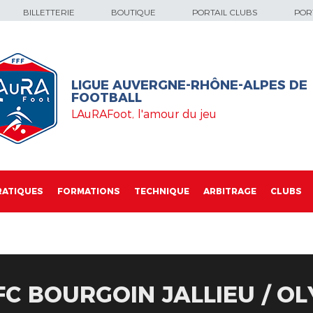
BILLETTERIE
BOUTIQUE
PORTAIL CLUBS
PORT
LIGUE AUVERGNE-RHÔNE-ALPES DE
FOOTBALL
LAuRAFoot, l'amour du jeu
RATIQUES
FORMATIONS
TECHNIQUE
ARBITRAGE
CLUBS
 FC BOURGOIN JALLIEU / O