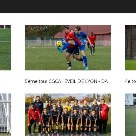
5ème tour CGCA : EVEIL DE LYON - DAVEZIEUX VIDALON