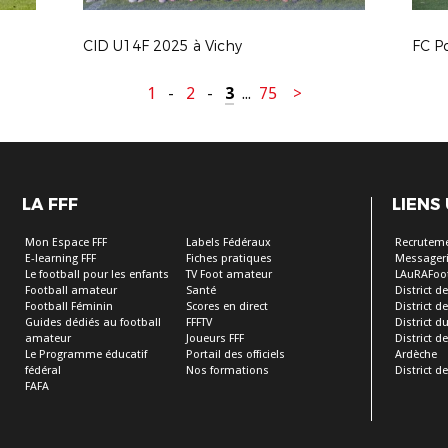
CID U14F 2025 à Vichy
1
-
2
-
3
...
75
>
LA FFF
LIENS
Mon Espace FFF
Labels Fédéraux
Recrutem
E-learning FFF
Fiches pratiques
Messageri
Le football pour les enfants
TV Foot amateur
LAuRAFoo
Football amateur
Santé
District de
Football Féminin
Scores en direct
District de 
Guides dédiés au football
FFFTV
District d
amateur
Joueurs FFF
District 
Le Programme éducatif
Portail des officiels
Ardèche
fédéral
Nos formations
District de
FAFA