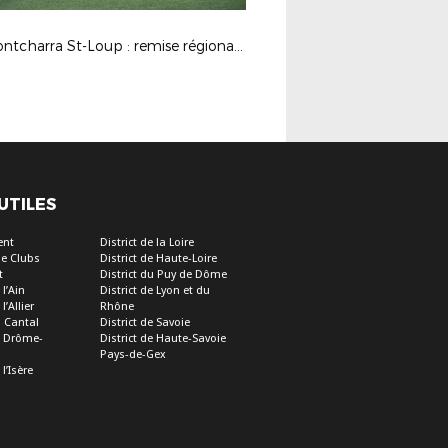
FC Pontcharra St-Loup : remise régionale des labels 2025
 UTILES
ent
District de la Loire
e Clubs
District de Haute-Loire
t
District du Puy de Dôme
 l’Ain
District de Lyon et du
l’Allier
Rhône
u Cantal
District de Savoie
de Drôme-
District de Haute-Savoie
Pays-de-Gex
 l’Isère