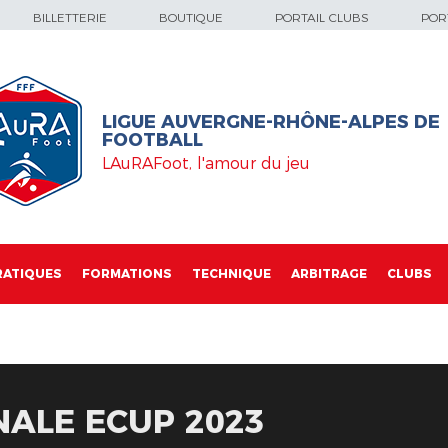
BILLETTERIE
BOUTIQUE
PORTAIL CLUBS
PORT
LIGUE AUVERGNE-RHÔNE-ALPES DE
FOOTBALL
LAuRAFoot, l'amour du jeu
RATIQUES
FORMATIONS
TECHNIQUE
ARBITRAGE
CLUBS
NALE ECUP 2023