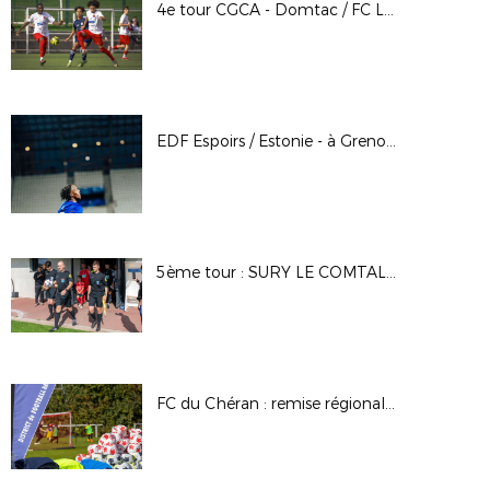
4e tour CGCA - Domtac / FC Lyon - Alain Chenevière
EDF Espoirs / Estonie - à Grenoble - Oct. 2025
5ème tour : SURY LE COMTAL / PIERRELATTE
FC du Chéran : remise régionale des Labels 2025