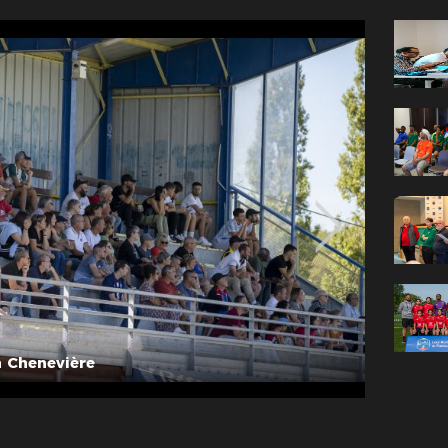
 Chenevière
© Photo