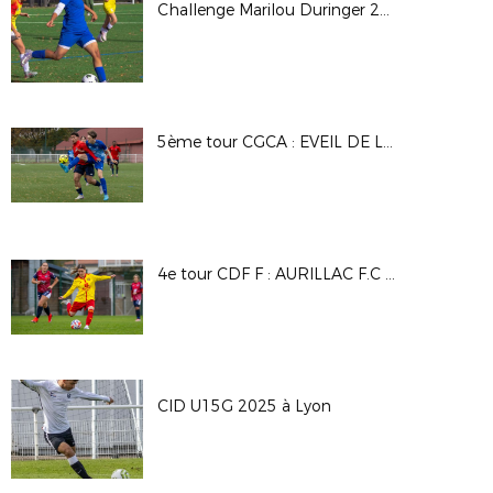
Challenge Marilou Duringer 25/26
5ème tour CGCA : EVEIL DE LYON - DAVEZIEUX VIDALON
4e tour CDF F : AURILLAC F.C - A.S SAINT PRIEST
CID U15G 2025 à Lyon