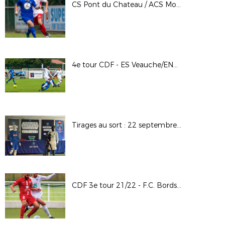
CS Pont du Chateau / ACS Moulins - CGCA 3e tour
4e tour CDF - ES Veauche/ENT. Crest Aouste
Tirages au sort : 22 septembre 2021 à Cournon d'Auvergne
CDF 3e tour 21/22 - F.C. Bords de Saône / F.C Lyon