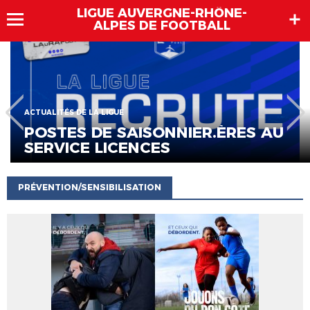
LIGUE AUVERGNE-RHÔNE-
ALPES DE FOOTBALL
ACTU DES CLUBS
ACTUALITÉS DE LA LIGUE
COUPES
LES PREMIÈRES RENCONTRES DE
COUPE DE FRANCE CRÉDIT
AGRICOLE !
PRÉVENTION/SENSIBILISATION