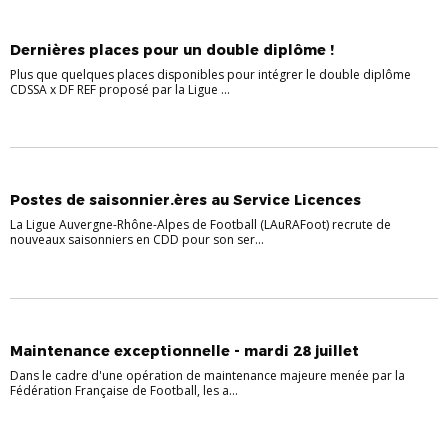
ACTUALITÉS
ACTUALITÉS DE LA LIGUE
Dernières places pour un double diplôme !
Plus que quelques places disponibles pour intégrer le double diplôme
CDSSA x DF REF proposé par la Ligue ...
ACTUALITÉS DE LA LIGUE
Postes de saisonnier.ères au Service Licences
La Ligue Auvergne-Rhône-Alpes de Football (LAuRAFoot) recrute de
nouveaux saisonniers en CDD pour son ser...
ACTU DES CLUBS
ACTUALITÉS DE LA LIGUE
Maintenance exceptionnelle - mardi 28 juillet
Dans le cadre d'une opération de maintenance majeure menée par la
Fédération Française de Football, les a...