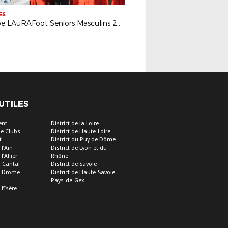
ES
Coupe LAuRAFoot Seniors Masculins 2019 : le résumé de la finale
 UTILES
ent
District de la Loire
e Clubs
District de Haute-Loire
t
District du Puy de Dôme
 l’Ain
District de Lyon et du
l’Allier
Rhône
u Cantal
District de Savoie
de Drôme-
District de Haute-Savoie
Pays-de-Gex
 l’Isère