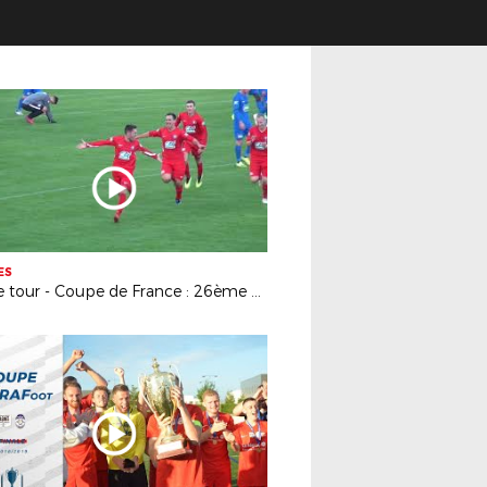
ES
4ème tour - Coupe de France : 26ème minute, le FC Roche St-Genest revient dans la partie