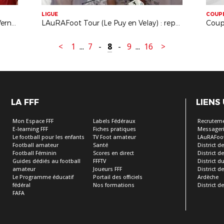
LIGUE
COUP
Coupe LAuRAFoot Futsal Georges Vernet 2019 : le FSMD conserve son titre
LAuRAFoot Tour (Le Puy en Velay) : reportage France 3
<
1
...
7
-
8
-
9
...
16
>
LA FFF
LIENS
Mon Espace FFF
Labels Fédéraux
Recrutem
E-learning FFF
Fiches pratiques
Messageri
Le football pour les enfants
TV Foot amateur
LAuRAFoo
Football amateur
Santé
District de
Football Féminin
Scores en direct
District de 
Guides dédiés au football
FFFTV
District d
amateur
Joueurs FFF
District 
Le Programme éducatif
Portail des officiels
Ardèche
fédéral
Nos formations
District de
FAFA