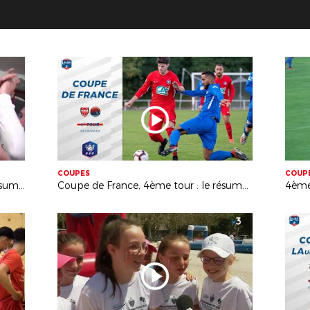
COUPES
COUP
Coupe de France (5ème tour) : le résumé Montluçon FC (D3) / ACCV Creuzier le Vieux (R3)
Coupe de France, 4ème tour : le résumé FC Roche St-Genest (R2) / Andrézieux-Bouthéon FC (N2)