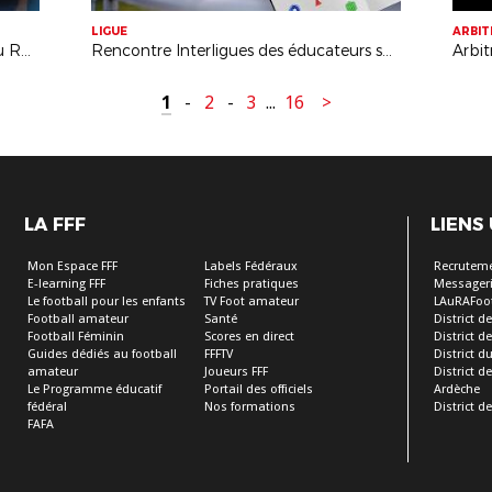
LIGUE
ARBI
48h en IMMERSION avec les U18 du RC Vichy
Rencontre Interligues des éducateurs socio-sportifs
1
-
2
-
3
...
16
>
LA FFF
LIENS
Mon Espace FFF
Labels Fédéraux
Recrutem
E-learning FFF
Fiches pratiques
Messageri
Le football pour les enfants
TV Foot amateur
LAuRAFoo
Football amateur
Santé
District de
Football Féminin
Scores en direct
District de 
Guides dédiés au football
FFFTV
District d
amateur
Joueurs FFF
District 
Le Programme éducatif
Portail des officiels
Ardèche
fédéral
Nos formations
District de
FAFA