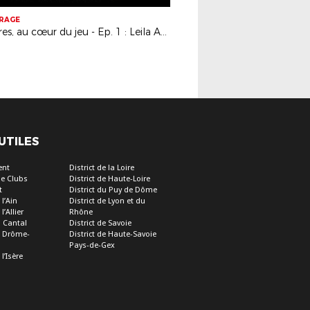
TRAGE
Arbitres, au cœur du jeu - Ep. 1 : Leila Agic
 UTILES
ent
District de la Loire
e Clubs
District de Haute-Loire
t
District du Puy de Dôme
 l’Ain
District de Lyon et du
l’Allier
Rhône
u Cantal
District de Savoie
de Drôme-
District de Haute-Savoie
Pays-de-Gex
 l’Isère