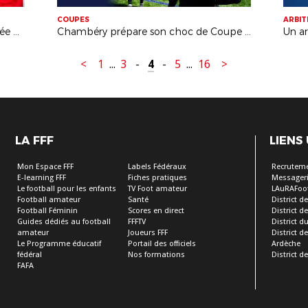
COUPES
ARBI
Plongez en immersion dans la journée des arbitres du quart de finale de Coupe de France Toulouse - Rodez.
Chambéry prépare son choc de Coupe de France face à l'OL I FFF 2023
<
1
...
3
-
4
-
5
...
16
>
LA FFF
LIENS
Mon Espace FFF
Labels Fédéraux
Recrutem
E-learning FFF
Fiches pratiques
Messageri
Le football pour les enfants
TV Foot amateur
LAuRAFoo
Football amateur
Santé
District de
Football Féminin
Scores en direct
District de 
Guides dédiés au football
FFFTV
District d
amateur
Joueurs FFF
District 
Le Programme éducatif
Portail des officiels
Ardèche
fédéral
Nos formations
District de
FAFA