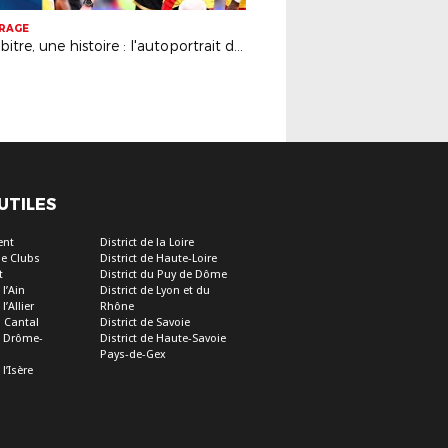
TRAGE
Un arbitre, une histoire : l'autoportrait de Willy Delajod I FFF 2023
 UTILES
ent
District de la Loire
e Clubs
District de Haute-Loire
t
District du Puy de Dôme
 l’Ain
District de Lyon et du
l’Allier
Rhône
u Cantal
District de Savoie
de Drôme-
District de Haute-Savoie
Pays-de-Gex
 l’Isère